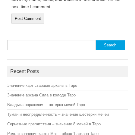
next time I comment.
Search for:
b
r
i
e
Recent Posts
g
d
n
h
Значение карт старшие арканы в Таро
a
e
t
a
Значение аркана Сила в колоде Таро
u
d
Владыка поражения – пятерка мечей Таро
r
h
a
o
Туман и неопределенность – значение шестерки мечей
l
l
Серьезные препятствия – значение 8 мечей в Таро
g
l
i
y
Роль и значение карты Маг – обзор 1 аркана Таро