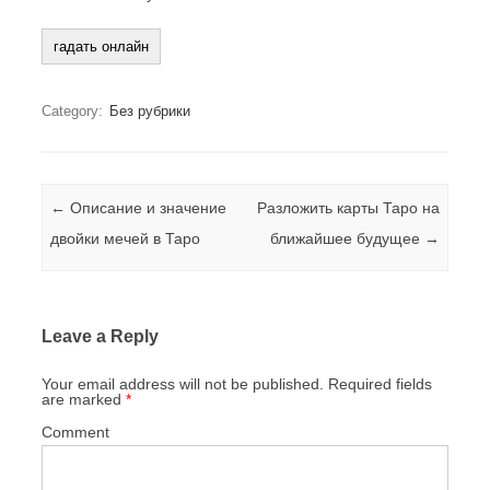
Category:
Без рубрики
Post navigation
←
Описание и значение
Разложить карты Таро на
двойки мечей в Таро
ближайшее будущее
→
Leave a Reply
Your email address will not be published.
Required fields
are marked
*
Comment